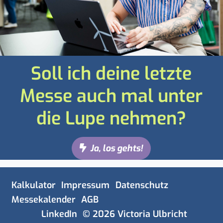
Soll ich deine letzte
Messe auch mal unter
die Lupe nehmen?
Ja, los gehts!
Navigation
Kalkulator
Impressum
Datenschutz
überspringen
Messekalender
AGB
LinkedIn
© 2026 Victoria Ulbricht