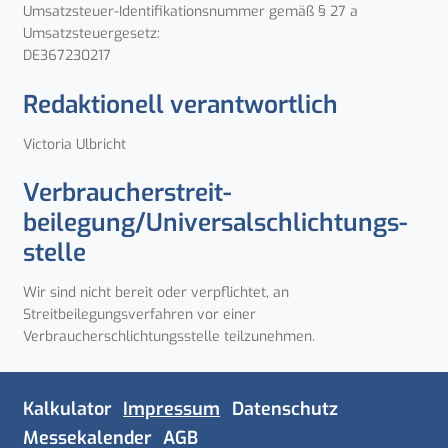
Umsatzsteuer-Identifikationsnummer gemäß § 27 a
Umsatzsteuergesetz:
DE367230217
Redaktionell verantwortlich
Victoria Ulbricht
Verbraucher­streit­
beilegung/Universal­schlichtungs­
stelle
Wir sind nicht bereit oder verpflichtet, an
Streitbeilegungsverfahren vor einer
Verbraucherschlichtungsstelle teilzunehmen.
Navigation
Kalkulator
Impressum
Datenschutz
überspringen
Messekalender
AGB