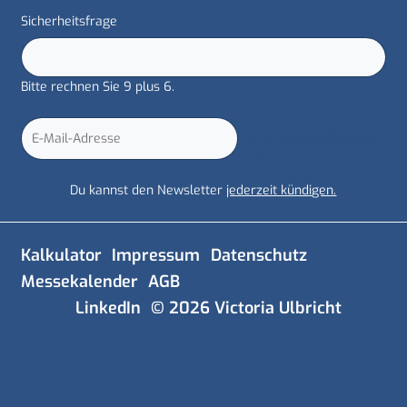
Pflichtfeld
Sicherheitsfrage
*
Bitte rechnen Sie 9 plus 6.
E-
Abonnieren
Mail-
Adresse
Du kannst den Newsletter
jederzeit kündigen.
Navigation
Kalkulator
Impressum
Datenschutz
überspringen
Messekalender
AGB
LinkedIn
© 2026 Victoria Ulbricht